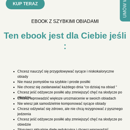
UMÓW WIZYTĘ
KUP TERAZ
EBOOK Z SZYBKIMI OBIADAMI
Ten ebook jest dla Ciebie jeśli
:
Chcesz nauczyć się przygotowywać sycące i niskokaloryczne
obiady
Nie masz pomysłów na szybkie i proste posiłki
Nie chcesz się zastanawiać każdego dnia “co dzisiaj na obiad “
Chcesz jeść odżywcze posiłki aby zmniejszyć chęć na słodycze po
obiedzie
Chcesz wprowadzić większe urozmaicenie w swoich obiadach
Nie wiesz jak samodzielnie komponować sycące obiady
Chcesz odżywiać się zdrowo, ale nie chcą rezygnować z pysznego
jedzenia
Chcesz jeść odżywcze posiłki aby zmniejszyć chęć na słodycze po
obiedzie
Stosujesz aktualnie dietę redukcyjną i chcesz wprowadzić