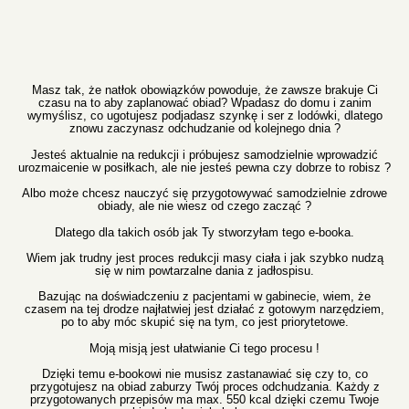
Masz tak, że natłok obowiązków powoduje, że zawsze brakuje Ci
czasu na to aby zaplanować obiad? Wpadasz do domu i zanim
wymyślisz, co ugotujesz podjadasz szynkę i ser z lodówki, dlatego
znowu zaczynasz odchudzanie od kolejnego dnia ?
Jesteś aktualnie na redukcji i próbujesz samodzielnie wprowadzić
urozmaicenie w posiłkach, ale nie jesteś pewna czy dobrze to robisz ?
Albo może chcesz nauczyć się przygotowywać samodzielnie zdrowe
obiady, ale nie wiesz od czego zacząć ?
Dlatego dla takich osób jak Ty stworzyłam tego e-booka.
Wiem jak trudny jest proces redukcji masy ciała i jak szybko nudzą
się w nim powtarzalne dania z jadłospisu.
Bazując na doświadczeniu z pacjentami w gabinecie, wiem, że
czasem na tej drodze najłatwiej jest działać z gotowym narzędziem,
po to aby móc skupić się na tym, co jest priorytetowe.
Moją misją jest ułatwianie Ci tego procesu !
Dzięki temu e-bookowi nie musisz zastanawiać się czy to, co
przygotujesz na obiad zaburzy Twój proces odchudzania. Każdy z
przygotowanych przepisów ma max. 550 kcal dzięki czemu Twoje