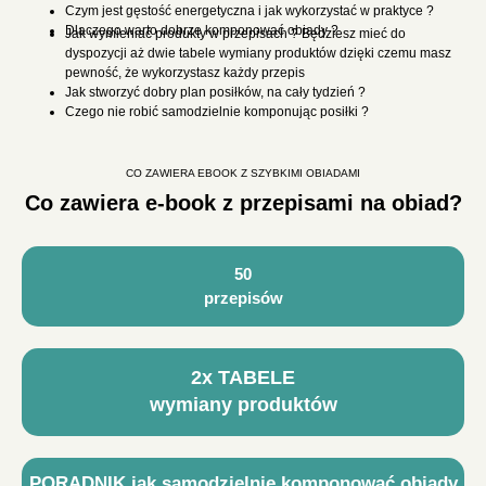
Czym jest gęstość energetyczna i jak wykorzystać w praktyce ?
Dlaczego warto dobrze komponować obiady ?
Jak wymieniać produkty w przepisach ? Będziesz mieć do
dyspozycji aż dwie tabele wymiany produktów dzięki czemu masz
pewność, że wykorzystasz każdy przepis
Jak stworzyć dobry plan posiłków, na cały tydzień ?
Czego nie robić samodzielnie komponując posiłki ?
CO ZAWIERA EBOOK Z SZYBKIMI OBIADAMI
Co zawiera e-book z przepisami na obiad?
50
przepisów
2x TABELE
wymiany produktów
PORADNIK jak samodzielnie komponować obiady