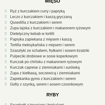
MIĘSO
Ryż z kurczakiem curry i papryką
Leczo z kurczakiem i kaszą gryczaną
Qusedilla z kurczakiem i serem
Zupa tajska z kurczakiem i makaronem ryżowym
Dietetyczny kebab w tortilli
Papryka zapiekana z mięsem i kaszą
Tortilla meksykańska z mięsem i serem
Szaszłyki ze schabem, frytkami i sosem trzatziki
Pulpeciki drobiowe w sosie koperkowym
Kurczak po chińsku z makaronem ryżowym
Kurczak caprese z ziemniakami i surówką
Zupa z kiełbasą, soczewicą i ziemniakami
Zapiekanka gyros z kurczakiem i serem
Gofry z szynką, serem i sosem czosnkowym
RYBY
Spaghetti z łososiem i brokułami