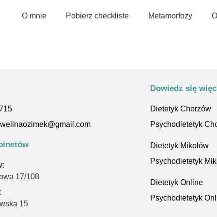
O mnie
Pobierz checkliste
Metamorfozy
O
Dowiedz się więc
 715
Dietetyk Chorzów
kewelinaozimek@gmail.com
Psychodietetyk Ch
binetów
Dietetyk Mikołów
Psychodietetyk Mi
:
dowa 17/108
Dietetyk Online
:
Psychodietetyk Onl
owska 15