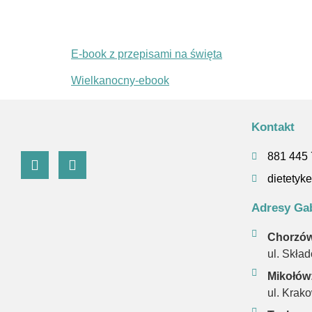
E-book z przepisami na święta
Wielkanocny-ebook
Kontakt
881 445
dietety
Adresy Ga
Chorzów
ul. Skła
Mikołów
ul. Krak