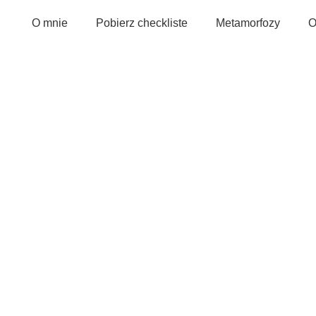
O mnie
Pobierz checkliste
Metamorfozy
O
akes bez cukru- prze