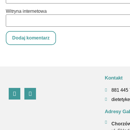
Witryna internetowa
Kontakt
881 445
dietety
Adresy Ga
Chorzów