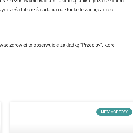
kes z sezonowymi owocami jakimi są jabłka, poza sezonem
ym. Jeśli lubicie śniadania na słodko to zachęcam do
tować zdrowiej to obserwujcie zakładkę “Przepisy”, które
METAMORFOZY