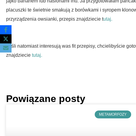
jajko bananem lub nasionami lnu. Ja przygotowałam panca
placuszki te świetnie smakują z borówkami i syropem klonow
przyrządzenia owsianki, przepis znajdziecie t
utaj.
Jeśli natomiast interesują was fit przepisy, chcielibyście go
znajdziecie
tutaj.
Powiązane posty
METAMORFOZY