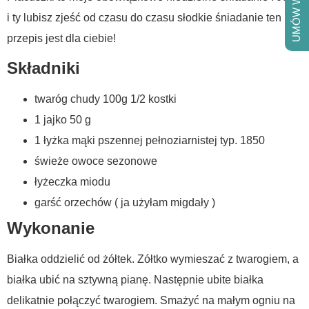
UMÓW WIZYTĘ
i ty lubisz zjeść od czasu do czasu słodkie śniadanie ten
przepis jest dla ciebie!
Składniki
twaróg chudy 100g 1/2 kostki
1 jajko 50 g
1 łyżka mąki pszennej pełnoziarnistej typ. 1850
świeże owoce sezonowe
łyżeczka miodu
garść orzechów ( ja użyłam migdały )
Wykonanie
Białka oddzielić od żółtek. Zółtko wymieszać z twarogiem, a
białka ubić na sztywną pianę. Następnie ubite białka
delikatnie połączyć twarogiem. Smażyć na małym ogniu na