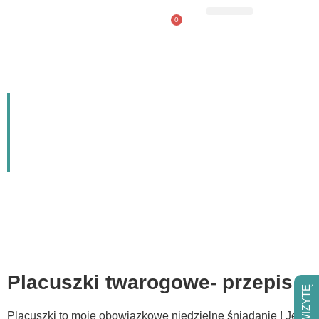
0
Pobierz checkliste
Placuszki twarogowe-
przepis
Placuszki twarogowe- przepis
Placuszki to moje obowiązkowe niedzielne śniadanie ! Jeśli