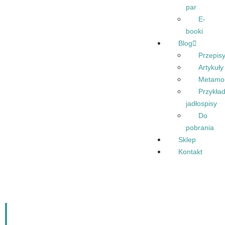
par
E-
booki
Blog
Przepis
Artykuły
Metamo
Przykła
jadłospisy
Do
pobrania
Sklep
Kontakt
Spaghetti z tofu