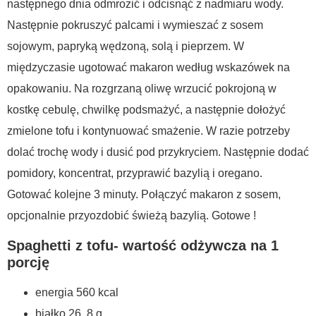
następnego dnia odmrozić i odcisnąć z nadmiaru wody.
Następnie pokruszyć palcami i wymieszać z sosem
sojowym, papryką wędzoną, solą i pieprzem. W
międzyczasie ugotować makaron według wskazówek na
opakowaniu. Na rozgrzaną oliwę wrzucić pokrojoną w
kostkę cebulę, chwilkę podsmażyć, a następnie dołożyć
zmielone tofu i kontynuować smażenie. W razie potrzeby
dolać trochę wody i dusić pod przykryciem. Następnie dodać
pomidory, koncentrat, przyprawić bazylią i oregano.
Gotować kolejne 3 minuty. Połączyć makaron z sosem,
opcjonalnie przyozdobić świeżą bazylią. Gotowe !
Spaghetti z tofu- wartość odżywcza na 1
porcję
energia 560 kcal
białko 26, 8 g