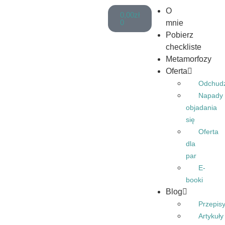
O
0,00
zł
0
mnie
Pobierz
checkliste
Metamorfozy
Oferta
Odchud
Napady
objadania
się
Oferta
dla
par
E-
booki
Blog
Przepis
Artykuły