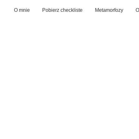
O mnie
Pobierz checkliste
Metamorfozy
O
pomarańczowe