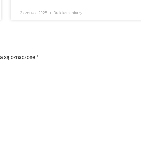
2 czerwca 2025
Brak komentarzy
a są oznaczone
*