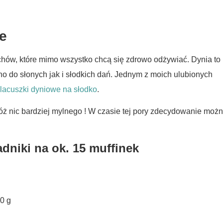
e
chów, które mimo wszystko chcą się zdrowo odżywiać. Dynia to
no do słonych jak i słodkich dań. Jednym z moich ulubionych
lacuszki dyniowe na słodko
.
tóż nic bardziej mylnego ! W czasie tej pory zdecydowanie moż
niki na ok. 15 muffinek
0 g