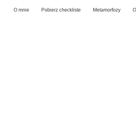
O mnie
Pobierz checkliste
Metamorfozy
O
i i rabarbarem- szyb