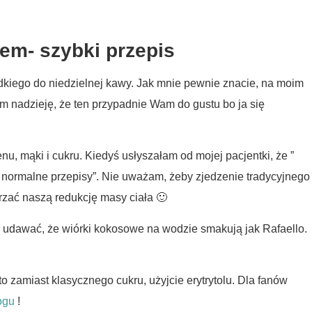
rem- szybki przepis
odkiego do niedzielnej kawy. Jak mnie pewnie znacie, na moim
m nadzieję, że ten przypadnie Wam do gustu bo ja się
enu, mąki i cukru. Kiedyś usłyszałam od mojej pacjentki, że ”
 normalne przepisy”. Nie uważam, żeby zjedzenie tradycyjnego
rzać naszą redukcję masy ciała 🙂
ż udawać, że wiórki kokosowe na wodzie smakują jak Rafaello.
to zamiast klasycznego cukru, użyjcie erytrytolu. Dla fanów
ogu
!