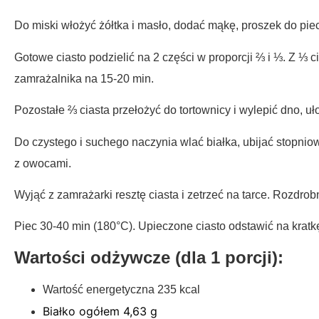
Do miski włożyć żółtka i masło, dodać mąkę, proszek do piec
Gotowe ciasto podzielić na 2 części w proporcji ⅔ i ⅓. Z ⅓ 
zamrażalnika na 15-20 min.
Pozostałe ⅔ ciasta przełożyć do tortownicy i wylepić dno, 
Do czystego i suchego naczynia wlać białka, ubijać stopnio
z owocami.
Wyjąć z zamrażarki resztę ciasta i zetrzeć na tarce. Rozdro
Piec 30-40 min (180°C). Upieczone ciasto odstawić na kratk
Wartości odżywcze (dla 1 porcji):
Wartość energetyczna 235 kcal
Białko ogółem
4,63 g