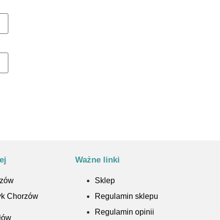
ej
Ważne linki
rzów
Sklep
yk Chorzów
Regulamin sklepu
Regulamin opinii
ołów