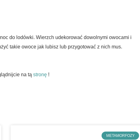
a noc do lodówki. Wierzch udekorować dowolnymi owocami i
użyć takie owoce jak lubisz lub przygotować z nich mus.
lądnijcie na tą
stronę
!
METAMORFOZY