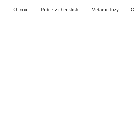
O mnie
Pobierz checkliste
Metamorfozy
O
cami