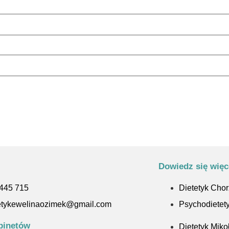
Dowiedz się więc
445 715
Dietetyk Cho
etykewelinaozimek@gmail.com
Psychodietet
binetów
Dietetyk Mik