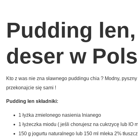
Pudding len,
deser w Pols
Kto z was nie zna sławnego puddingu chia ? Modny, pyszny i 
przekonajcie się sami !
Pudding len składniki:
1 łyżka zmielonego nasienia lnianego
1 łyżeczka miodu ( jeśli chorujesz na cukrzycę lub IO
150 g jogurtu naturalnego lub 150 ml mleka 2% tłuszc