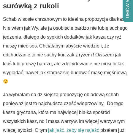
UMÓW WIZYTĘ
surówką z rukoli
Schab w sosie chrzanowym to idealna propozycja dla kaszy.
Nie wiem jak Wy, ale ja osobiście bardzo nie lubię suchego
jedzenia, dlatego do sypkich dodatków jak kasza czy ryż
muszę mieć sos. Chciałabym abyście wiedzieli, że
odchudzanie to nie suchy kurczak z ryżem ! Owszem jak
ktoś lubi proszę bardzo, ale zdecydowanie nie musi to tak
wyglądać, nawet jak starasz się budować masę mięśniową
Ja wybrałam na dzisiejszą propozycję obiadową schab
ponieważ jest to najchudsza część wieprzowiny. Do tego
kasza gryczana, która ma najwięcej białka spośród
wszystkich kasz, no i masa warzyw. Im więcej warzyw tym
więcej sytości. O tym
jak jeść, żeby się najeść
pisałam już